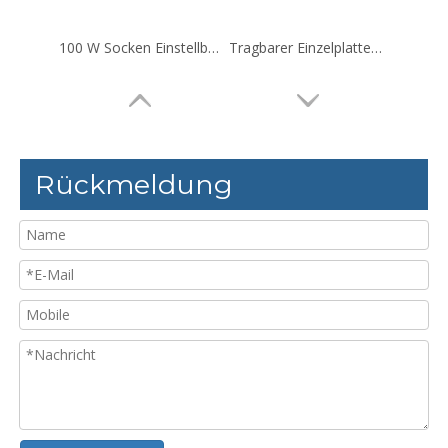
100 W Socken Einstellbarer Nadeldetektor
Tragbarer Einzelplatten-Stoffnadeldetektor
Rückmeldung
Lederstallnadeldetektor breit vermitteln
100 -W -Stoffvereinbarungsnadeldetektor