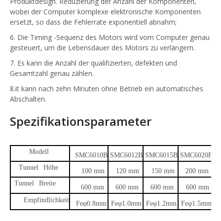
Produktdesign. Reduzierung der Anzahl der Komponenten,
wobei der Computer komplexe elektronische Komponenten
ersetzt, so dass die Fehlerrate exponentiell abnahm;
6. Die Timing -Sequenz des Motors wird vom Computer genau
gesteuert, um die Lebensdauer des Motors zu verlängern.
7. Es kann die Anzahl der qualifizierten, defekten und
Gesamtzahl genau zählen.
8.it kann nach zehn Minuten ohne Betrieb ein automatisches
Abschalten.
Spezifikationsparameter
Modell
SMC6010B
SMC6012B
SMC6015B
SMC6020B
S
Tunnel
Höhe
100 mm
120 mm
150 mm
200 mm
Tunnel
Breite
600 mm
600 mm
600 mm
600 mm
Empfindlichkeit
Feφ0.8mm
Feφ1.0mm
Feφ1.2mm
Feφ1.5mm
F