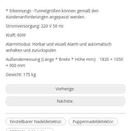
* Erkennungs -Tunnelgrößen können gemäß den
Kundenanforderungen angepasst werden.
Anti-Interferenz-Nadeldetektor mit Einzelplatte
Handschuhe Non Power Nadel -Detektor mit Alarmlichtern
Stromversorgung: 220 V 50 Hz
Kraft: 60W
Alarmmodus: Hörbar und visuell Alarm und automatisch
anhalten und zurückspulen
Außenabmessung (Länge * Breite * Höhe mm): 1820 × 1050
× 900 mm
Gewicht: 175 kg
Vorherige:
Nächste:
Non-Woven Fabrics Non Power Needle Detector Wide Convey
Dauerhafter Nadeldetektor für Matratzen mit Alarmleuchten
Einstellbarer Nadeldetektor.
Puppennadeldetektor.