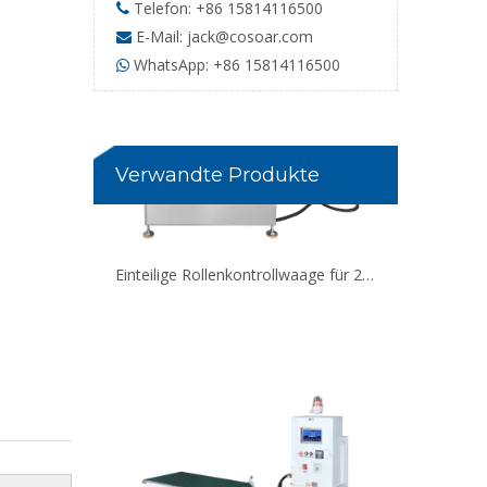
Telefon: +86 15814116500

E-Mail:
jack@cosoar.com

WhatsApp: +86 15814116500

Einteilige Rollenkontrollwaage für 25 kg schwere Kartons
Verwandte Produkte
Explosionsgeschützte Kontrollwaage für Chemieanlagen