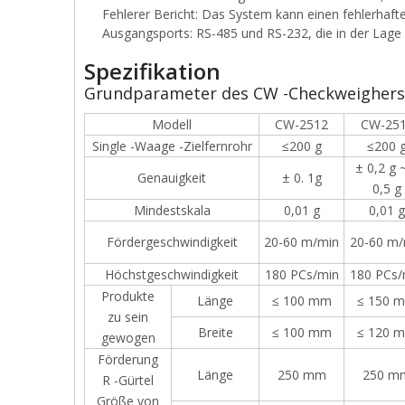
Fehlerer Bericht: Das System kann einen fehlerhaf
Ausgangsports: RS-485 und RS-232, die in der Lage 
Spezifikation
Grundparameter des CW -Checkweighers
Modell
CW-2512
CW-25
Single -Waage -Zielfernrohr
≤200 g
≤200 
± 0,2 g 
Genauigkeit
± 0. 1g
0,5 g
Mindestskala
0,01 g
0,01 g
Fördergeschwindigkeit
20-60 m/min
20-60 m/
Höchstgeschwindigkeit
180 PCs/min
180 PCs/
Produkte
Länge
≤ 100 mm
≤ 150 
zu sein
Breite
≤ 100 mm
≤ 120 
gewogen
Förderung
Länge
250 mm
250 m
R -Gürtel
Größe von