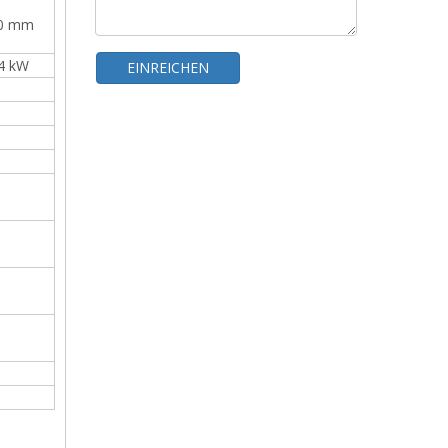
WhatsA
0 mm
4 kW
EINREICHEN
Geschlossene, dynamisch wiegende Kontrollwaage für große Produkte