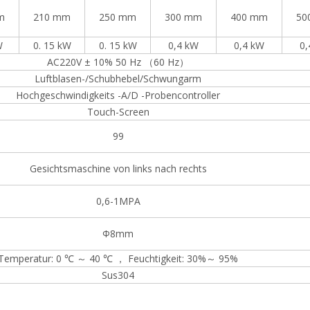
m
210 mm
250 mm
300 mm
400 mm
50
W
0. 15 kW
0. 15 kW
0,4 kW
0,4 kW
0,
AC220V ± 10% 50 Hz （60 Hz）
Luftblasen-/Schubhebel/Schwungarm
Hochgeschwindigkeits -A/D -Probencontroller
Touch-Screen
99
Gesichtsmaschine von links nach rechts
0,6-1MPA
Φ8mm
Temperatur: 0 ℃ ～ 40 ℃ ， Feuchtigkeit: 30%～ 95%
Sus304