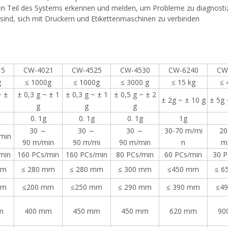
ten Teil des Systems erkennen und melden, um Probleme zu diagnosti
sind, sich mit Druckern und Etikettenmaschinen zu verbinden
15
CW-4021
CW-4525
CW-4530
CW-6240
CW
g
≤ 1000g
≤ 1000g
≤ 3000 g
≤ 15 kg
≤ 
~ ±
± 0,3 g ~ ± 1
± 0,3 g ~ ± 1
± 0,5 g ~ ± 2
± 2g ~ ± 10 g
± 5g 
g
g
g
0. 1g
0. 1g
0. 1g
1g
30 ～
30 ～
30 ～
30-70 m/mi
20
min
90 m/min
90 m/mi
90 m/min
n
m
min
160 PCs/min
160 PCs/min
80 PCs/min
60 PCs/min
30 P
mm
≤ 280 mm
≤ 280 mm
≤ 300 mm
≤450 mm
≤ 6
mm
≤200 mm
≤250 mm
≤ 290 mm
≤ 390 mm
≤4
m
400 mm
450 mm
450 mm
620 mm
90