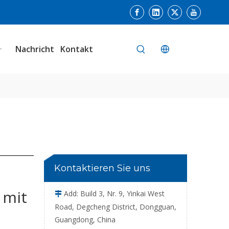
Chemische Hochgeschwindigkeits-Kontrollwaage mit Drucker
Nachricht
Kontakt
Hochleistungs-Kontrollwaage für industrielle Anwendungen
Kontaktieren Sie uns
 mit
Add: Build 3, Nr. 9, Yinkai West

Road, Degcheng District, Dongguan,
Guangdong, China