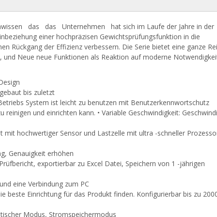
ssen das das Unternehmen hat sich im Laufe der Jahre in der
beziehung einer hochpräzisen Gewichtsprüfungsfunktion in die
inen Rückgang der Effizienz verbessern. Die Serie bietet eine ganze Re
, und Neue neue Funktionen als Reaktion auf moderne Notwendigkei
 Design
gebaut bis zuletzt
Betriebs System ist leicht zu benutzen mit Benutzerkennwortschutz
zu reinigen und einrichten kann. • Variable Geschwindigkeit: Geschwind
 mit hochwertiger Sensor und Lastzelle mit ultra -schneller Prozessor
ng, Genauigkeit erhöhen
rüfbericht, exportierbar zu Excel Datei, Speichern von 1 -jährigen
t und eine Verbindung zum PC
ie beste Einrichtung für das Produkt finden. Konfigurierbar bis zu 200
s, statischer Modus, Stromspeichermodus