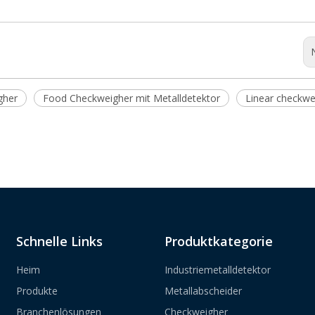
gher
Food Checkweigher mit Metalldetektor
Linear checkwe
Schnelle Links
Produktkategorie
Heim
Industriemetalldetektor
Produkte
Metallabscheider
Branchenlösungen
Checkweigher