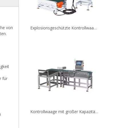
ihe von
ten.
igkeit
 für
Kontrollwaage mit großer Kapazität für volle Produktkartons
0