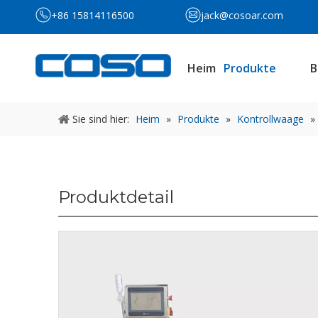
+86 15814116500
jack@cosoar.com
Heim
Produkte
B
Sie sind hier:
Heim
»
Produkte
»
Kontrollwaage
»
Produktdetail