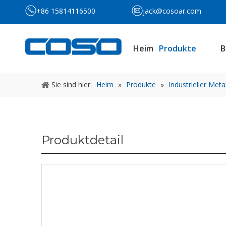
+86 15814116500
jack@cosoar.com
Heim
Produkte
B
Sie sind hier:
Heim
»
Produkte
»
Industrieller Meta
Produktdetail