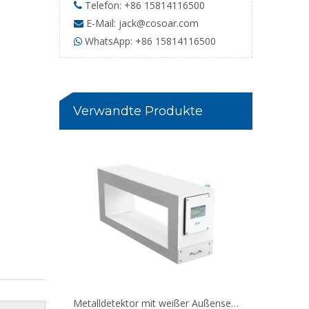
Telefon: +86 15814116500

E-Mail:
jack@cosoar.com

WhatsApp: +86 15814116500

Metalldetektor mit blauer Außenseite für Baumaterial
Verwandte Produkte
Metalldetektor mit weißer Außenseite für Quarzkalkstein