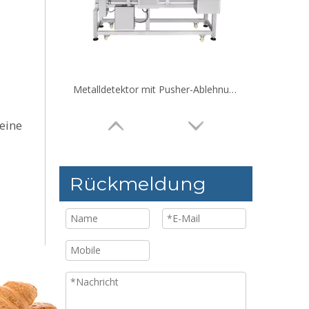
Metalldetektor mit Pusher-Ablehnung für mittelgroße Produkte
eine
Rückmeldung
Metalldetektor mit Druckhebelausleitung für Kleinverpackungen