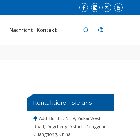
Digitaler intelligenter Metalldetektor mit Doppelsensor
Nachricht
Kontakt
Metalldetektor mit Links- und Rechtsausleitung für Snacks
Kontaktieren Sie uns
Add: Build 3, Nr. 9, Yinkai West

Road, Degcheng District, Dongguan,
Guangdong, China